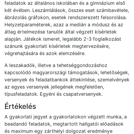
feladatok az általános iskolában és a gimnázium első
két évében. Leszámlálások, összes eset számbavétele,
ábrázolás gráfokon, esetek rendszerezett felsorolása.
Helyzetparaméterek, azaz a medián a módusz és az
átlag értelmezése tanulók által végzett kísérletek
alapján. Játékok ismeret, legalább 2-3 foglalkozást
szánunk gyakorlati kísérletek megtervezésére,
végrehajtására és azok elemzésére.
A leszakadók, illetve a tehetséggondozáshoz
kapcsolódó magyarországi támogatások, lehetőségek,
versenyek és feladatbankok áttekintése, szemelvények
az egyes versenyek jellegének megfelelően,
típusfeladatok. Egyéni és csapatversenyek.
Értékelés
A gyakorlati jegyet a gyakorlatokon végzett munka, a
beadandó feladatok, megtartott hallgatói előadások
és maximum egy zárthelyi dolgozat eredménye