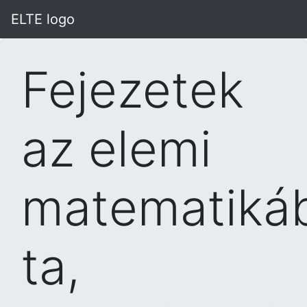
ELTE logo
Fejezetek
az elemi
matematiká
ta,