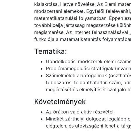
kialakítása, illetve növelése. Az Elemi mat
módszertani elemeket. Egyfelől feleleveníti
matematikatanulási folyamatban. Éppen ezér
további célja jártasság megszerzése külö
megismerése. Az internet felhasználásával
funkciója a matematikatanítás folyamatába
Tematika:
Gondolkodási módszerek elemi számelm
Problémamegoldási stratégiák (invarian
Számelméleti alapfogalmak (oszthatós
többszörös; felbonthatatlan szám, pr
megértését és elmélyítését szolgáló fe
Követelmények
Az órákon való aktív részvétel.
Mindkét zárthelyi dolgozat legalább e
elégtelen, és utóvizsgázni lehet a tárg