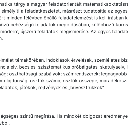
ematika tárgy a magyar feladatorientált matematikaoktatásra
, elmélyíti a feladatkészletet, másrészt tudatosítja az egye
t minden félévben önálló feladatelemzést is kell írásban k
nböző nehézségű feladatok megoldásában, különböző korosz
 „modern”, újszerű feladatok megismerése. Az egyes felad
n.
élet témakörében. Indoklások érvelések, szemléletes biz
cia elv, becslés, szisztematikus próbálgatás, skatulyaelv, i
ág; oszthatósági szabályok; számrendszerek; legnagyobb- 
ímtulajdonság; osztók száma, osztók összege, maradékoszt
ladatok, játékok, rejtvények és „bűvésztrükkök”.
légséges szintű megírása. Ha mindkét dolgozat eredménye e
yból.