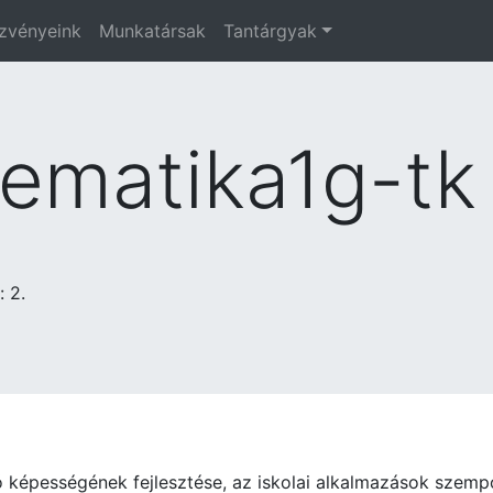
zvényeink
Munkatársak
Tantárgyak
ematika1g-tk
: 2.
ó képességének fejlesztése, az iskolai alkalmazások szempo