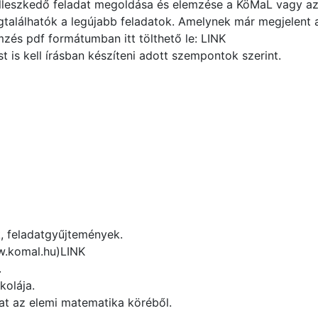
illeszkedő feladat megoldása és elemzése a KöMaL vagy az 
alálhatók a legújabb feladatok. Amelynek már megjelent 
zés pdf formátumban itt tölthető le: LINK
 is kell írásban készíteni adott szempontok szerint.
, feladatgyűjtemények.
w.komal.hu)LINK
.
kolája.
at az elemi matematika köréből.