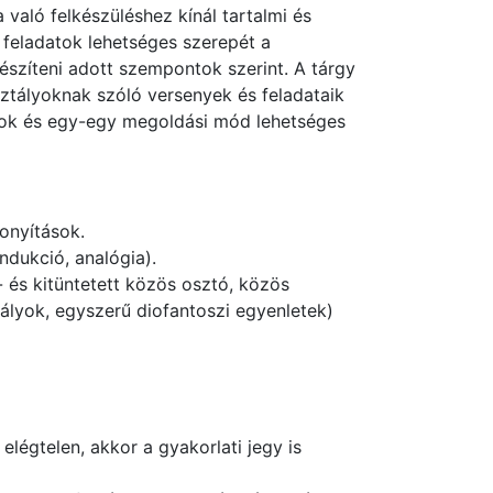
 való felkészüléshez kínál tartalmi és
s feladatok lehetséges szerepét a
észíteni adott szempontok szerint. A tárgy
tályoknak szóló versenyek és feladataik
atok és egy-egy megoldási mód lehetséges
onyítások.
ndukció, analógia).
és kitüntetett közös osztó, közös
ályok, egyszerű diofantoszi egyenletek)
légtelen, akkor a gyakorlati jegy is