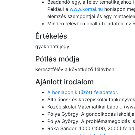
Beadandó egy, a félév tematikájához 
Például a
www.komal.hu
honlapon megt
elemzés szempontjai és egy mintaelem
Minden félévben önálló feladatelemzést
Értékelés
gyakorlati jegy
Pótlás módja
Keresztfélév a következő félévben
Ajánlott irodalom
A honlapon kitűzött feladatsor.
Általános- és középiskolai tankönyvek
Középiskolai Matematikai Lapok. (ww
Pólya György: A gondolkodás iskolája
Pólya György: A problémamegoldás is
Róka Sándor: 1000 (1500, 2000) felad