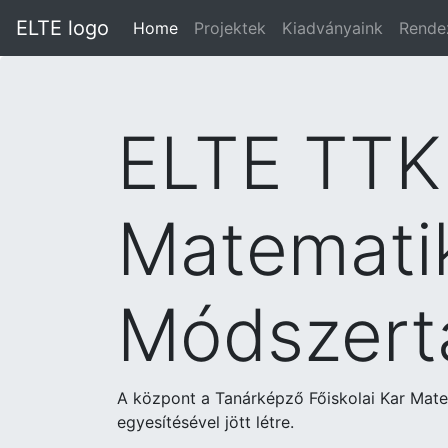
ELTE logo
Home
Projektek
Kiadványaink
Rende
ELTE TTK 
Matematik
Módszert
A központ a Tanárképző Főiskolai Kar Mat
egyesítésével jött létre.