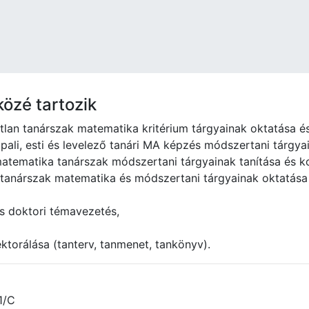
közé tartozik
lan tanárszak matematika kritérium tárgyainak oktatása és
ppali, esti és levelező tanári MA képzés módszertani tárgya
atematika tanárszak módszertani tárgyainak tanítása és ko
 tanárszak matematika és módszertani tárgyainak oktatása
s doktori témavezetés,
ktorálása (tanterv, tanmenet, tankönyv).
1/C