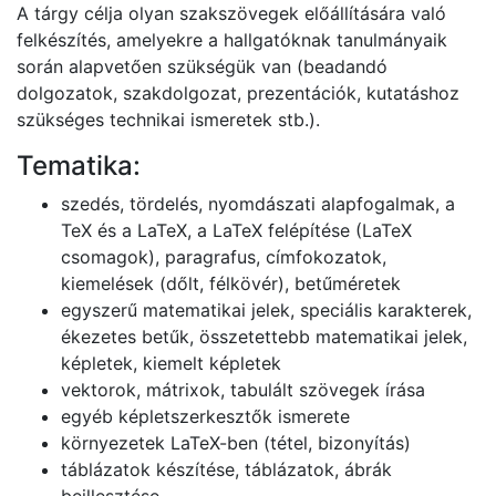
A tárgy célja olyan szakszövegek előállítására való
felkészítés, amelyekre a hallgatóknak tanulmányaik
során alapvetően szükségük van (beadandó
dolgozatok, szakdolgozat, prezentációk, kutatáshoz
szükséges technikai ismeretek stb.).
Tematika:
szedés, tördelés, nyomdászati alapfogalmak, a
TeX és a LaTeX, a LaTeX felépítése (LaTeX
csomagok), paragrafus, címfokozatok,
kiemelések (dőlt, félkövér), betűméretek
egyszerű matematikai jelek, speciális karakterek,
ékezetes betűk, összetettebb matematikai jelek,
képletek, kiemelt képletek
vektorok, mátrixok, tabulált szövegek írása
egyéb képletszerkesztők ismerete
környezetek LaTeX-ben (tétel, bizonyítás)
táblázatok készítése, táblázatok, ábrák