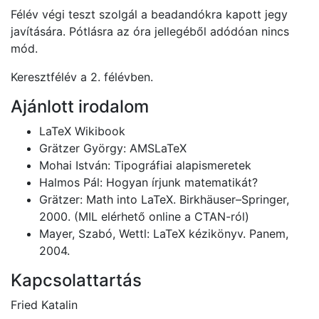
Félév végi teszt szolgál a beadandókra kapott jegy
javítására. Pótlásra az óra jellegéből adódóan nincs
mód.
Keresztfélév a 2. félévben.
Ajánlott irodalom
LaTeX Wikibook
Grätzer György: AMSLaTeX
Mohai István: Tipográfiai alapismeretek
Halmos Pál: Hogyan írjunk matematikát?
Grätzer: Math into LaTeX. Birkhäuser–Springer,
2000. (MIL elérhető online a CTAN-ról)
Mayer, Szabó, Wettl: LaTeX kézikönyv. Panem,
2004.
Kapcsolattartás
Fried Katalin