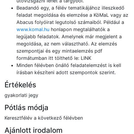
utóvizsgázni lehet a tárgyból.
Beadandó egy, a félév tematikájához illeszkedő
feladat megoldása és elemzése a KöMaL vagy az
Abacus folyóirat legutolsó számaiból. Például a
www.komal.hu
honlapon megtalálhatók a
legújabb feladatok. Amelynek már megjelent a
megoldása, az nem választható. Az elemzés
szempontjai és egy mintaelemzés pdf
formátumban itt tölthető le: LINK
Minden félévben önálló feladatelemzést is kell
írásban készíteni adott szempontok szerint.
Értékelés
gyakorlati jegy
Pótlás módja
Keresztfélév a következő félévben
Ajánlott irodalom