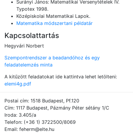
Surányi János: Matematikai Versenytételek IV.
Typotex 1998.
Középiskolai Matematikai Lapok.
Matematika módszertani példatár
Kapcsolattartás
Hegyvári Norbert
Szempontrendszer a beadandóhoz és egy
feladatelemzés minta
A kitűzött feladatokat ide kattintva lehet letölteni:
elemi4g.pdf
Postai cím: 1518 Budapest, Pf.120
Cím: 1117 Budapest, Pázmány Péter sétány 1/C
Iroda: 3.405/a
Telefon: (+36 1) 3722500/8069
Email: feherm@elte.hu