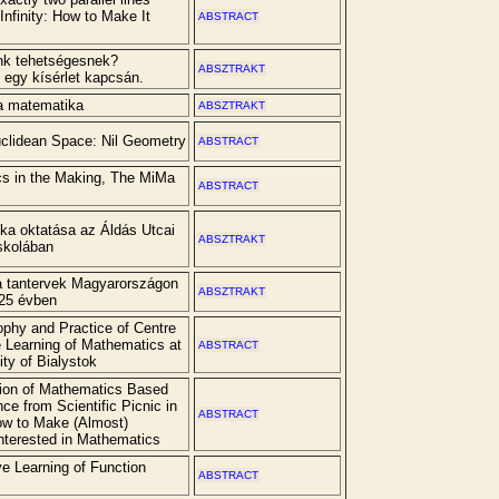
nfinity: How to Make It
ABSTRACT
nk tehetségesnek?
ABSZTRAKT
 egy kísérlet kapcsán.
a matematika
ABSZTRAKT
uclidean Space: Nil Geometry
ABSTRACT
s in the Making, The MiMa
ABSTRACT
ka oktatása az Áldás Utcai
ABSZTRAKT
skolában
 tantervek Magyarországon
ABSZTRAKT
125 évben
ophy and Practice of Centre
e Learning of Mathematics at
ABSTRACT
ity of Bialystok
tion of Mathematics Based
ce from Scientific Picnic in
ABSTRACT
ow to Make (Almost)
nterested in Mathematics
ve Learning of Function
ABSTRACT