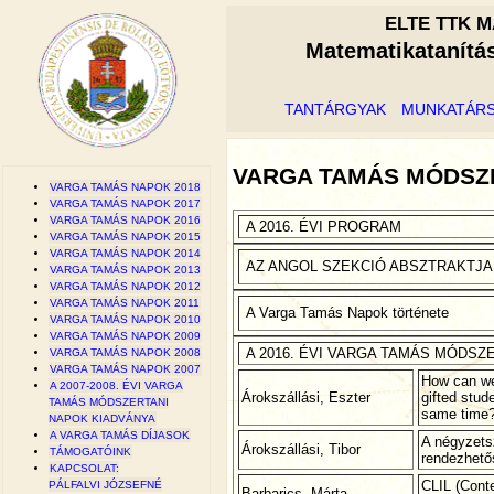
ELTE TTK M
Matematikatanítá
TANTÁRGYAK
MUNKATÁR
VARGA TAMÁS MÓDSZE
VARGA TAMÁS NAPOK 2018
VARGA TAMÁS NAPOK 2017
VARGA TAMÁS NAPOK 2016
A 2016. ÉVI PROGRAM
VARGA TAMÁS NAPOK 2015
VARGA TAMÁS NAPOK 2014
AZ ANGOL SZEKCIÓ ABSZTRAKTJA
VARGA TAMÁS NAPOK 2013
VARGA TAMÁS NAPOK 2012
VARGA TAMÁS NAPOK 2011
A Varga Tamás Napok története
VARGA TAMÁS NAPOK 2010
VARGA TAMÁS NAPOK 2009
A 2016. ÉVI VARGA TAMÁS MÓDSZ
VARGA TAMÁS NAPOK 2008
VARGA TAMÁS NAPOK 2007
How can we 
A 2007-2008. ÉVI VARGA
Árokszállási, Eszter
gifted stud
TAMÁS MÓDSZERTANI
same time
NAPOK KIADVÁNYA
A VARGA TAMÁS DÍJASOK
A négyzets
Árokszállási, Tibor
TÁMOGATÓINK
rendezhető
KAPCSOLAT:
CLIL (Cont
PÁLFALVI JÓZSEFNÉ
Barbarics, Márta