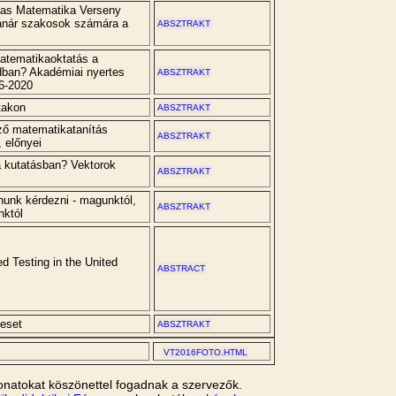
kas Matematika Verseny
tanár szakosok számára a
ABSZTRAKT
tematikaoktatás a
ban? Akadémiai nyertes
ABSZTRAKT
16-2020
takon
ABSZTRAKT
ező matematikatanítás
ABSZTRAKT
 előnyei
a kutatásban? Vektorok
ABSZTRAKT
dnunk kérdezni - magunktól,
ABSZTRAKT
nktól
d Testing in the United
ABSTRACT
eset
ABSZTRAKT
VT2016FOTO.HTML
onatokat köszönettel fogadnak a szervezők.