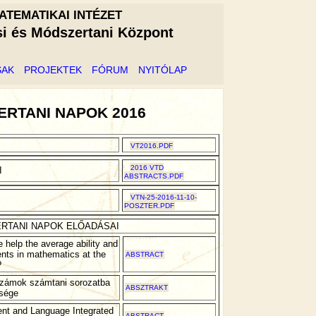
ATEMATIKAI INTÉZET
si és Módszertani Központ
SAK
PROJEKTEK
FÓRUM
NYITÓLAP
RTANI NAPOK 2016
VT2016.PDF
2016 VTD
I
ABSTRACTS.PDF
VTN-25-2016-11-10-
POSZTER.PDF
ERTANI NAPOK ELŐADÁSAI
help the average ability and
ents in mathematics at the
ABSTRACT
?
zámok számtani sorozatba
ABSZTRAKT
sége
ent and Language Integrated
ABSTRACT