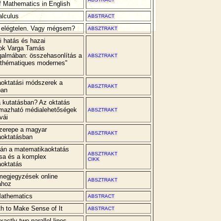
f Mathematics in English
alculus
ABSTRACT
l elégtelen. Vagy mégsem?
ABSZTRAKT
 hatás és hazai
ok Varga Tamás
almában: összehasonlítás a
ABSZTRAKT
athématiques modernes"
oktatási módszerek a
ABSZTRAKT
ban
a kutatásban? Az oktatás
lmazható médialehetőségek
ABSZTRAKT
vái
zerepe a magyar
ABSZTRAKT
oktatásban
tán a matematikaoktatás
ABSZTRAKT
sa és a komplex
CIKK
oktatás
 megjegyzések online
ABSZTRAKT
ához
athematics
ABSTRACT
th to Make Sense of It
ABSTRACT
actly two parallel lines