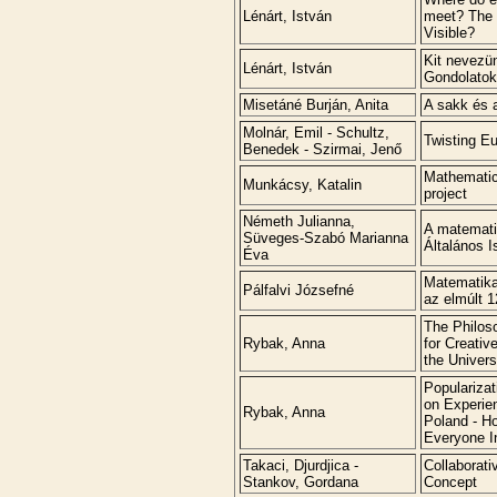
Lénárt, István
meet? The I
Visible?
Kit nevezü
Lénárt, István
Gondolatok
Misetáné Burján, Anita
A sakk és 
Molnár, Emil - Schultz,
Twisting E
Benedek - Szirmai, Jenő
Mathematic
Munkácsy, Katalin
project
Németh Julianna,
A matemati
Süveges-Szabó Marianna
Általános I
Éva
Matematika
Pálfalvi Józsefné
az elmúlt 
The Philos
Rybak, Anna
for Creativ
the Univers
Populariza
on Experien
Rybak, Anna
Poland - H
Everyone I
Takaci, Djurdjica -
Collaborati
Stankov, Gordana
Concept