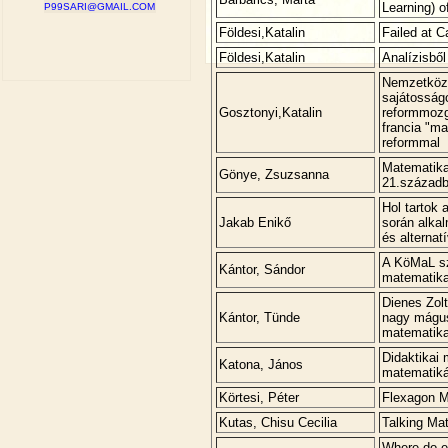
Learning) o
P99SARI@GMAIL.COM
Földesi,Katalin
Failed at C
Földesi,Katalin
Analízisbő
Nemzetközi
sajátosság
Gosztonyi,Katalin
reformmozg
francia "m
reformmal
Matematika
Gönye, Zsuzsanna
21.század
Hol tartok 
Jakab Enikő
során alka
és alternatí
A KöMaL s
Kántor, Sándor
matematika
Dienes Zol
Kántor, Tünde
nagy mágu
matematika
Didaktikai
Katona, János
matematik
Körtesi, Péter
Flexagon M
Kutas, Chisu Cecilia
Talking Ma
Where do ex