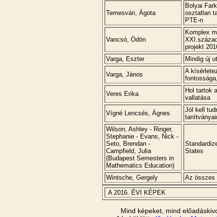
Bolyai Far
Temesvári, Ágota
osztatlan 
PTE-n
Komplex ma
Vancsó, Ödön
XXI.század
projekt 20
Varga, Eszter
Mindig új u
A kísérlet
Varga, János
fontossága,
Hol tartok 
Veres Erika
vallatása
Jól kell tu
Vígné Lencsés, Ágnes
tanítványai
Wilson, Ashley - Ringer,
Stephanie - Evans, Nick -
Seto, Brendan -
Standardize
Campfield, Julia
States
(Budapest Semesters in
Mathematics Education)
Wintsche, Gergely
Az összes 
A 2016. ÉVI KÉPEK
Mind képeket, mind előadáskiv