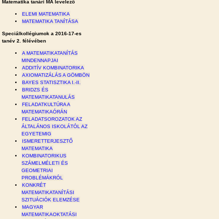
Matematika tanári MA levelező
ELEMI MATEMATIKA
MATEMATIKA TANÍTÁSA
Speciálkollégiumok a 2016-17-es
tanév 2. félévében
A MATEMATIKATANÍTÁS
MINDENNAPJAI
ADDITÍV KOMBINATORIKA
AXIOMATIZÁLÁS A GÖMBÖN
BAYES STATISZTIKA I.-II.
BRIDZS ÉS
MATEMATIKATANULÁS
FELADATKULTÚRA A
MATEMATIKAÓRÁN
FELADATSOROZATOK AZ
ÁLTALÁNOS ISKOLÁTÓL AZ
EGYETEMIG
ISMERETTERJESZTŐ
MATEMATIKA
KOMBINATORIKUS
SZÁMELMÉLETI ÉS
GEOMETRIAI
PROBLÉMÁKRÓL
KONKRÉT
MATEMATIKATANÍTÁSI
SZITUÁCIÓK ELEMZÉSE
MAGYAR
MATEMATIKAOKTATÁSI