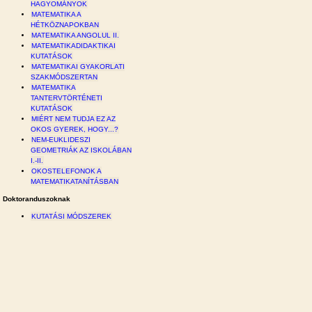
HAGYOMÁNYOK
MATEMATIKA A
HÉTKÖZNAPOKBAN
MATEMATIKA ANGOLUL II.
MATEMATIKADIDAKTIKAI
KUTATÁSOK
MATEMATIKAI GYAKORLATI
SZAKMÓDSZERTAN
MATEMATIKA
TANTERVTÖRTÉNETI
KUTATÁSOK
MIÉRT NEM TUDJA EZ AZ
OKOS GYEREK, HOGY...?
NEM-EUKLIDESZI
GEOMETRIÁK AZ ISKOLÁBAN
I.-II.
OKOSTELEFONOK A
MATEMATIKATANÍTÁSBAN
Doktoranduszoknak
KUTATÁSI MÓDSZEREK