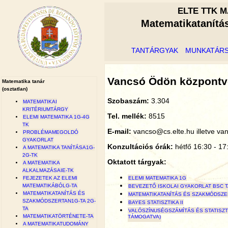
ELTE TTK M
Matematikatanítá
TANTÁRGYAK
MUNKATÁR
Vancsó Ödön központv
Matematika tanár
(osztatlan)
Szobaszám:
3.304
MATEMATIKAI
KRITÉRIUMTÁRGY
Tel. mellék:
8515
ELEMI MATEMATIKA 1G-4G
TK
E-mail:
vancso@cs.elte.hu illetve v
PROBLÉMAMEGOLDÓ
GYAKORLAT
Konzultációs órák:
hétfő 16:30 - 17
A MATEMATIKA TANÍTÁSA1G-
2G-TK
Oktatott tárgyak:
A MATEMATIKA
ALKALMAZÁSAIE-TK
ELEMI MATEMATIKA 1G
FEJEZETEK AZ ELEMI
MATEMATIKÁBÓLG-TA
BEVEZETŐ ISKOLAI GYAKORLAT BSC T
MATEMATIKATANÍTÁS ÉS
MATEMATIKATANÍTÁS ÉS SZAKMÓDSZE
SZAKMÓDSZERTAN1G-TA 2G-
BAYES STATISZTIKA II
TA
VALÓSZÍNUSÉGSZÁMÍTÁS ÉS STATISZT
MATEMATIKATÖRTÉNETE-TA
TÁMOGATVA)
A MATEMATIKATUDOMÁNY