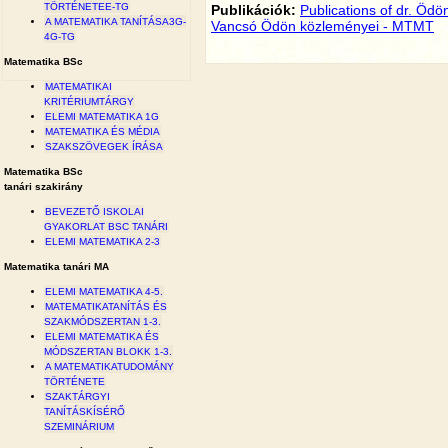
TÖRTÉNETEE-TG
Publikációk:
Publications of dr. Ödö
A MATEMATIKA TANÍTÁSA3G-
Vancsó Ödön közleményei - MTMT
4G-TG
Matematika BSc
MATEMATIKAI
KRITÉRIUMTÁRGY
ELEMI MATEMATIKA 1G
MATEMATIKA ÉS MÉDIA
SZAKSZÖVEGEK ÍRÁSA
Matematika BSc
tanári szakirány
BEVEZETŐ ISKOLAI
GYAKORLAT BSC TANÁRI
ELEMI MATEMATIKA 2-3
Matematika tanári MA
ELEMI MATEMATIKA 4-5.
MATEMATIKATANÍTÁS ÉS
SZAKMÓDSZERTAN 1-3.
ELEMI MATEMATIKA ÉS
MÓDSZERTAN BLOKK 1-3.
A MATEMATIKATUDOMÁNY
TÖRTÉNETE
SZAKTÁRGYI
TANÍTÁSKÍSÉRŐ
SZEMINÁRIUM