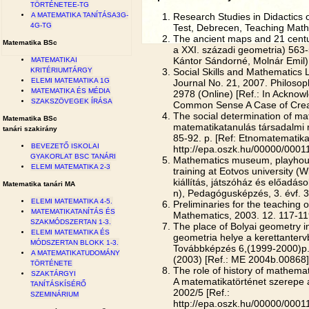
TÖRTÉNETEE-TG
Research Studies in Didactics
A MATEMATIKA TANÍTÁSA3G-
4G-TG
Test, Debrecen, Teaching Math
The ancient maps and 21 centu
Matematika BSc
a XXI. századi geometria) 563-
Kántor Sándorné, Molnár Emil)
MATEMATIKAI
Social Skills and Mathematics 
KRITÉRIUMTÁRGY
ELEMI MATEMATIKA 1G
Journal No. 21, 2007. Philoso
MATEMATIKA ÉS MÉDIA
2978 (Online) [Ref.: In Acknowl
SZAKSZÖVEGEK ÍRÁSA
Common Sense A Case of Creat
The social determination of ma
Matematika BSc
matematikatanulás társadalmi m
tanári szakirány
85-92. p. [Ref: Etnomatematika
BEVEZETŐ ISKOLAI
http://epa.oszk.hu/00000/00011
GYAKORLAT BSC TANÁRI
Mathematics museum, playhous
ELEMI MATEMATIKA 2-3
training at Eotvos university (
kiállítás, játszóház és előadá
Matematika tanári MA
n), Pedagógusképzés, 3. évf. 3
ELEMI MATEMATIKA 4-5.
Preliminaries for the teaching 
MATEMATIKATANÍTÁS ÉS
Mathematics, 2003. 12. 117-11
SZAKMÓDSZERTAN 1-3.
The place of Bolyai geometry in
ELEMI MATEMATIKA ÉS
geometria helye a kerettanter
MÓDSZERTAN BLOKK 1-3.
Továbbképzés 6,(1999-2000)p.
A MATEMATIKATUDOMÁNY
(2003) [Ref.: ME 2004b.00868]
TÖRTÉNETE
The role of history of mathemat
SZAKTÁRGYI
A matematikatörténet szerepe a
TANÍTÁSKÍSÉRŐ
2002/5 [Ref.:
SZEMINÁRIUM
http://epa.oszk.hu/00000/000