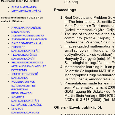
Matematika tanári MA levelező
094.pdf]
ELEMI MATEMATIKA
Proceedings
MATEMATIKA TANÍTÁSA
Real Objects and Problem Solv
Speciálkollégiumok a 2016-17-es
In:The International Scienti
tanév 2. félévében
Math Teacher) = Treci meduna
A MATEMATIKATANÍTÁS
(Ucitelj matematike) (3rd, Osij
MINDENNAPJAI
The use of collaborative tools 
ADDITÍV KOMBINATORIKA
community. (With A. Kárpáti) In
AXIOMATIZÁLÁS A GÖMBÖN
Conference. Valencia, Spain, 
BAYES STATISZTIKA I.-II.
Images-guided mathematics lear
BRIDZS ÉS
small schools (In Hungarian: K
MATEMATIKATANULÁS
esélynövelés a kisiskolákban).
FELADATKULTÚRA A
Hunyady Györgyné (eds); M. Ped
MATEMATIKAÓRÁN
Szociológiai bibliográfia, http:/
FELADATSOROZATOK AZ
Mathematics learning built on p
ÁLTALÁNOS ISKOLÁTÓL AZ
Scientific Colloquium MATHE
EGYETEMIG
ISMERETTERJESZTŐ
Monography: Drugi medunarod
MATEMATIKA
(Ishodi ucenja)--monografija, 
KOMBINATORIKUS
Presentations made for learnin
SZÁMELMÉLETI ÉS
zum Mathematikunterricht 2008.
GEOMETRIAI
GDM Tagung für Didaktik der 
PROBLÉMÁKRÓL
Martin Stein Verlag (ISBN 978-
KONKRÉT
4/CD). 613-616 (2008) [Ref.:
MATEMATIKATANÍTÁSI
SZITUÁCIÓK ELEMZÉSE
Others - Egyéb publikációk
MAGYAR
MATEMATIKAOKTATÁSI
Tehetséggondozás hátrányos he