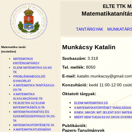
ELTE TTK M
Matematikatanítá
TANTÁRGYAK
MUNKATÁR
Munkácsy Katalin
Matematika tanár
(osztatlan)
Szobaszám:
3.318
MATEMATIKAI
KRITÉRIUMTÁRGY
Tel. mellék:
8050
ELEMI MATEMATIKA 1G-4G
TK
E-mail:
katalin.munkacsy@gmail.co
PROBLÉMAMEGOLDÓ
GYAKORLAT
Konzultáció:
kedd 11:00-12:00 csütö
A MATEMATIKA TANÍTÁSA1G-
2G-TK
Oktatott tárgyak:
A MATEMATIKA
ALKALMAZÁSAIE-TK
ELEMI MATEMATIKA 1G
FEJEZETEK AZ ELEMI
MATEMATIKÁBÓLG-TA
A MATEMATIKATÖRTÉNET TANULSÁGAI
MATEMATIKATANÍTÁS ÉS
KINEK, MIKOR, MIT JELENT EGY MATE
SZAKMÓDSZERTAN1G-TA 2G-
MIÉRT NEM TUDJA EZ AZ OKOS GYEREK
TA
Publikációk:
MATEMATIKATÖRTÉNETE-TA
Papers-Tanulmányok
A MATEMATIKATUDOMÁNY