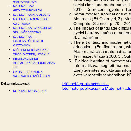
HAGYOMÁNYOK
social class and mathematics l
MATEMATIKA A
2012., Debreceni Egyetem, Té
HÉTKÖZNAPOKBAN
Some modern applications of th
MATEMATIKA ANGOLUL II.
Abstracts (Ed Csörnyei, Z), M
MATEMATIKADIDAKTIKAI
Computer Science, p. 70, , 201
KUTATÁSOK
The impact of language difficul
MATEMATIKAI GYAKORLATI
nyelvi hátrány hatása a matem
SZAKMÓDSZERTAN
Szatmárnémeti
MATEMATIKA
TANTERVTÖRTÉNETI
The art of teaching mathemati
KUTATÁSOK
education,. (Ed, final report, 
MIÉRT NEM TUDJA EZ AZ
Mestertanárok a matematikataní
OKOS GYEREK, HOGY...?
Természet Világa 2008. 3., Suli
NEM-EUKLIDESZI
IT-aided learning of mathemati
GEOMETRIÁK AZ ISKOLÁBAN
Informatikával segített matemat
I.-II.
Esélyteremtés az oktatási info
OKOSTELEFONOK A
éves korosztály tanításához. N
MATEMATIKATANÍTÁSBAN
letölthető publikációs lista
Doktoranduszoknak
letölthető publikációk a Matematikadi
KUTATÁSI MÓDSZEREK