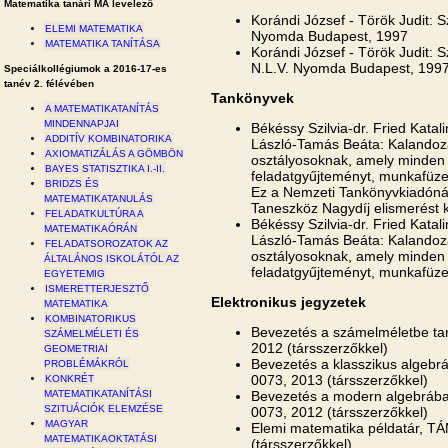
Matematika tanári MA levelező
Korándi József - Török Judit: 
ELEMI MATEMATIKA
Nyomda Budapest, 1997
MATEMATIKA TANÍTÁSA
Korándi József - Török Judit: S
N.L.V. Nyomda Budapest, 199
Speciálkollégiumok a 2016-17-es
tanév 2. félévében
Tankönyvek
A MATEMATIKATANÍTÁS
MINDENNAPJAI
Békéssy Szilvia-dr. Fried Kat
ADDITÍV KOMBINATORIKA
László-Tamás Beáta: Kalandoz
AXIOMATIZÁLÁS A GÖMBÖN
osztályosoknak, amely minden 
BAYES STATISZTIKA I.-II.
feladatgyűjteményt, munkafüzet
BRIDZS ÉS
Ez a Nemzeti Tankönyvkiadóná
MATEMATIKATANULÁS
Taneszköz Nagydíj elismerést k
FELADATKULTÚRA A
Békéssy Szilvia-dr. Fried Kat
MATEMATIKAÓRÁN
László-Tamás Beáta: Kalandoz
FELADATSOROZATOK AZ
osztályosoknak, amely minden 
ÁLTALÁNOS ISKOLÁTÓL AZ
feladatgyűjteményt, munkafüzet
EGYETEMIG
ISMERETTERJESZTŐ
Elektronikus jegyzetek
MATEMATIKA
KOMBINATORIKUS
Bevezetés a számelméletbe t
SZÁMELMÉLETI ÉS
2012 (társszerzőkkel)
GEOMETRIAI
Bevezetés a klasszikus algeb
PROBLÉMÁKRÓL
0073, 2013 (társszerzőkkel)
KONKRÉT
Bevezetés a modern algebráb
MATEMATIKATANÍTÁSI
SZITUÁCIÓK ELEMZÉSE
0073, 2012 (társszerzőkkel)
MAGYAR
Elemi matematika példatár, T
MATEMATIKAOKTATÁSI
(társszerzőkkel)