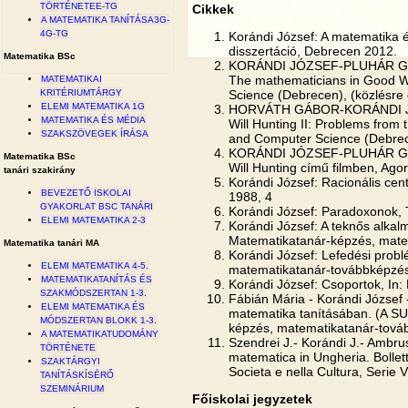
TÖRTÉNETEE-TG
Cikkek
A MATEMATIKA TANÍTÁSA3G-
4G-TG
Korándi József: A matematika 
disszertáció, Debrecen 2012.
Matematika BSc
KORÁNDI JÓZSEF-PLUHÁR GABR
The mathematicians in Good W
MATEMATIKAI
Science (Debrecen), (közlésre
KRITÉRIUMTÁRGY
ELEMI MATEMATIKA 1G
HORVÁTH GÁBOR-KORÁNDI JÓ
MATEMATIKA ÉS MÉDIA
Will Hunting II: Problems from
SZAKSZÖVEGEK ÍRÁSA
and Computer Science (Debrece
KORÁNDI JÓZSEF-PLUHÁR GAB
Matematika BSc
Will Hunting című filmben, Ag
tanári szakirány
Korándi József: Racionális ce
BEVEZETŐ ISKOLAI
1988, 4
GYAKORLAT BSC TANÁRI
Korándi József: Paradoxonok,
ELEMI MATEMATIKA 2-3
Korándi József: A teknős alka
Matematikatanár-képzés, mate
Matematika tanári MA
Korándi József: Lefedési prob
ELEMI MATEMATIKA 4-5.
matematikatanár-továbbképzé
MATEMATIKATANÍTÁS ÉS
Korándi József: Csoportok, In
SZAKMÓDSZERTAN 1-3.
Fábián Mária - Korándi József 
ELEMI MATEMATIKA ÉS
matematika tanításában. (A S
MÓDSZERTAN BLOKK 1-3.
képzés, matematikatanár-tová
A MATEMATIKATUDOMÁNY
Szendrei J.- Korándi J.- Ambrus
TÖRTÉNETE
matematica in Ungheria. Bollet
SZAKTÁRGYI
Societa e nella Cultura, Serie 
TANÍTÁSKÍSÉRŐ
SZEMINÁRIUM
Főiskolai jegyzetek