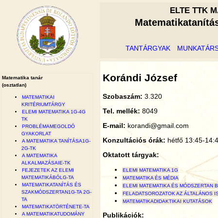
ELTE TTK M
Matematikatanítá
TANTÁRGYAK
MUNKATÁR
Korándi József
Matematika tanár
(osztatlan)
Szobaszám:
3.320
MATEMATIKAI
KRITÉRIUMTÁRGY
Tel. mellék:
8049
ELEMI MATEMATIKA 1G-4G
TK
E-mail:
korandi@gmail.com
PROBLÉMAMEGOLDÓ
GYAKORLAT
Konzultációs órák:
hétfő 13:45-14:4
A MATEMATIKA TANÍTÁSA1G-
2G-TK
Oktatott tárgyak:
A MATEMATIKA
ALKALMAZÁSAIE-TK
ELEMI MATEMATIKA 1G
FEJEZETEK AZ ELEMI
MATEMATIKÁBÓLG-TA
MATEMATIKA ÉS MÉDIA
MATEMATIKATANÍTÁS ÉS
ELEMI MATEMATIKA ÉS MÓDSZERTAN 
SZAKMÓDSZERTAN1G-TA 2G-
FELADATSOROZATOK AZ ÁLTALÁNOS I
TA
MATEMATIKADIDAKTIKAI KUTATÁSOK
MATEMATIKATÖRTÉNETE-TA
Publikációk:
A MATEMATIKATUDOMÁNY