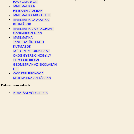
HAGYOMÁNYOK
MATEMATIKA A
HÉTKÖZNAPOKBAN
MATEMATIKA ANGOLUL II.
MATEMATIKADIDAKTIKAI
KUTATÁSOK
MATEMATIKAI GYAKORLATI
SZAKMÓDSZERTAN
MATEMATIKA
TANTERVTÖRTÉNETI
KUTATÁSOK
MIÉRT NEM TUDJA EZ AZ
OKOS GYEREK, HOGY...?
NEM-EUKLIDESZI
GEOMETRIÁK AZ ISKOLÁBAN
I.-II.
OKOSTELEFONOK A
MATEMATIKATANÍTÁSBAN
Doktoranduszoknak
KUTATÁSI MÓDSZEREK