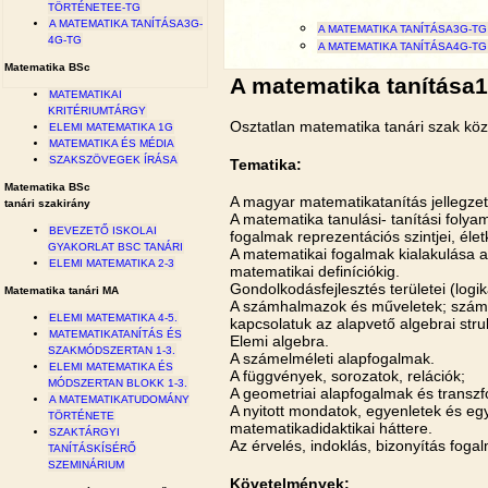
TÖRTÉNETEE-TG
A MATEMATIKA TANÍTÁSA3G-
A MATEMATIKA TANÍTÁSA3G-TG
4G-TG
A MATEMATIKA TANÍTÁSA4G-TG
Matematika BSc
A matematika tanítása1
MATEMATIKAI
KRITÉRIUMTÁRGY
Osztatlan matematika tanári szak kö
ELEMI MATEMATIKA 1G
MATEMATIKA ÉS MÉDIA
SZAKSZÖVEGEK ÍRÁSA
Tematika:
Matematika BSc
A magyar matematikatanítás jellegzet
tanári szakirány
A matematika tanulási- tanítási foly
BEVEZETŐ ISKOLAI
fogalmak reprezentációs szintjei, élet
GYAKORLAT BSC TANÁRI
A matematikai fogalmak kialakulása a
ELEMI MATEMATIKA 2-3
matematikai definíciókig.
Gondolkodásfejlesztés területei (logi
Matematika tanári MA
A számhalmazok és műveletek; számkö
ELEMI MATEMATIKA 4-5.
kapcsolatuk az alapvető algebrai stru
MATEMATIKATANÍTÁS ÉS
Elemi algebra.
SZAKMÓDSZERTAN 1-3.
A számelméleti alapfogalmak.
ELEMI MATEMATIKA ÉS
A függvények, sorozatok, relációk;
MÓDSZERTAN BLOKK 1-3.
A geometriai alapfogalmak és transzf
A MATEMATIKATUDOMÁNY
A nyitott mondatok, egyenletek és eg
TÖRTÉNETE
matematikadidaktikai háttere.
SZAKTÁRGYI
Az érvelés, indoklás, bizonyítás fogal
TANÍTÁSKÍSÉRŐ
SZEMINÁRIUM
Követelmények: