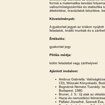
formái a matematika tanulási folyam
valószínűségszámítás és statisztika t
áttekintése, óravázlatok készítése, b
Követelmények:
A gyakorlati jegyet az órákon nyújtott
feladatok, önálló munkák és a zárthe
Értékelés:
gyakorlati jegy
Pótlás módja:
külön feladattal vagy zárthelyivel
Ajánlott irodalom:
Ambrus Gabriella: Valóságköze
CD), Műszaki Könyvkiadó, Bud
Bognárné-Nemetz-Tusnády: Ism
Budapest, 1980.
Bruner, J. S.: Új utak az okta
Hazai és nemzetközi felmérés
Pálfalvi Józsefné, Szeredi Éva,