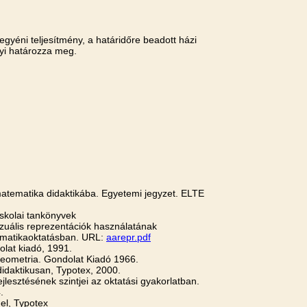
 egyéni teljesítmény, a határidőre beadott házi
lyi határozza meg.
tematika didaktikába. Egyetemi jegyzet. ELTE
iskolai tankönyvek
zuális reprezentációk használatának
ematikaoktatásban. URL:
aarepr.pdf
dolat kiadó, 1991.
geometria. Gondolat Kiadó 1966.
didaktikusan, Typotex, 2000.
jlesztésének szintjei az oktatási gyakorlatban.
.
el, Typotex