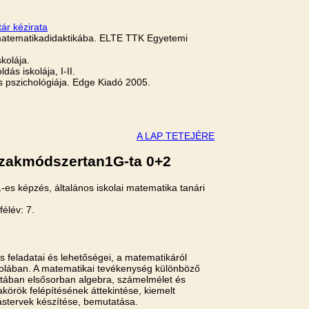
ár kézirata
atematikadidaktikába. ELTE TTK Egyetemi
kolája.
ás iskolája, I-II.
 pszichológiája. Edge Kiadó 2005.
A LAP TETEJÉRE
szakmódszertan1G-ta 0+2
-es képzés, általános iskolai matematika tanári
félév: 7.
s feladatai és lehetőségei, a matematikáról
iskolában. A matematikai tevékenység különböző
atában elsősorban algebra, számelmélet és
körök felépítésének áttekintése, kiemelt
ástervek készítése, bemutatása.