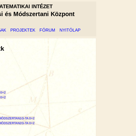
ATEMATIKAI INTÉZET
si és Módszertani Központ
SAK
PROJEKTEK
FÓRUM
NYITÓLAP
tk
 0+2
 0+2
MÓDSZERTAN1G-TA 0+2
MÓDSZERTAN2G-TA 0+2