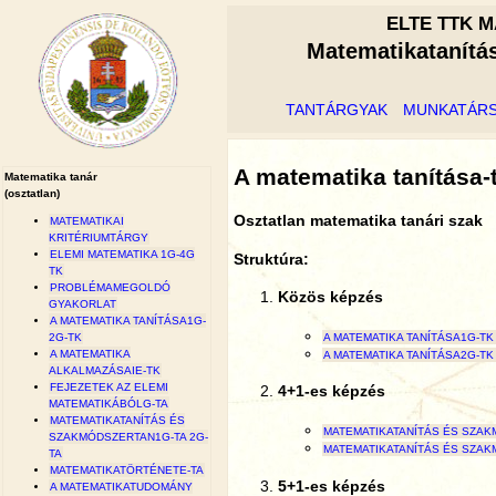
ELTE TTK M
Matematikatanítá
TANTÁRGYAK
MUNKATÁR
A matematika tanítása-
Matematika tanár
(osztatlan)
Osztatlan matematika tanári szak
MATEMATIKAI
KRITÉRIUMTÁRGY
ELEMI MATEMATIKA 1G-4G
Struktúra:
TK
PROBLÉMAMEGOLDÓ
Közös képzés
GYAKORLAT
A MATEMATIKA TANÍTÁSA1G-
A MATEMATIKA TANÍTÁSA1G-TK
2G-TK
A MATEMATIKA
A MATEMATIKA TANÍTÁSA2G-TK
ALKALMAZÁSAIE-TK
FEJEZETEK AZ ELEMI
4+1-es képzés
MATEMATIKÁBÓLG-TA
MATEMATIKATANÍTÁS ÉS
MATEMATIKATANÍTÁS ÉS SZAK
SZAKMÓDSZERTAN1G-TA 2G-
MATEMATIKATANÍTÁS ÉS SZAK
TA
MATEMATIKATÖRTÉNETE-TA
5+1-es képzés
A MATEMATIKATUDOMÁNY