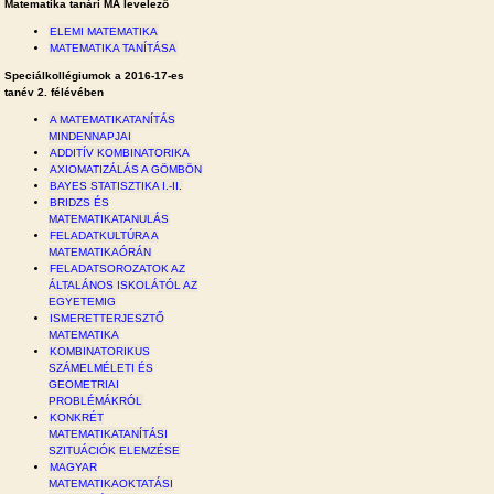
Matematika tanári MA levelező
ELEMI MATEMATIKA
MATEMATIKA TANÍTÁSA
Speciálkollégiumok a 2016-17-es
tanév 2. félévében
A MATEMATIKATANÍTÁS
MINDENNAPJAI
ADDITÍV KOMBINATORIKA
AXIOMATIZÁLÁS A GÖMBÖN
BAYES STATISZTIKA I.-II.
BRIDZS ÉS
MATEMATIKATANULÁS
FELADATKULTÚRA A
MATEMATIKAÓRÁN
FELADATSOROZATOK AZ
ÁLTALÁNOS ISKOLÁTÓL AZ
EGYETEMIG
ISMERETTERJESZTŐ
MATEMATIKA
KOMBINATORIKUS
SZÁMELMÉLETI ÉS
GEOMETRIAI
PROBLÉMÁKRÓL
KONKRÉT
MATEMATIKATANÍTÁSI
SZITUÁCIÓK ELEMZÉSE
MAGYAR
MATEMATIKAOKTATÁSI