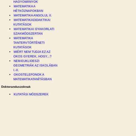
HAGYOMÁNYOK
MATEMATIKA A
HÉTKÖZNAPOKBAN
MATEMATIKA ANGOLUL II.
MATEMATIKADIDAKTIKAI
KUTATÁSOK
MATEMATIKAI GYAKORLATI
SZAKMÓDSZERTAN
MATEMATIKA
TANTERVTÖRTÉNETI
KUTATÁSOK
MIÉRT NEM TUDJA EZ AZ
OKOS GYEREK, HOGY...?
NEM-EUKLIDESZI
GEOMETRIÁK AZ ISKOLÁBAN
I.-II.
OKOSTELEFONOK A
MATEMATIKATANÍTÁSBAN
Doktoranduszoknak
KUTATÁSI MÓDSZEREK