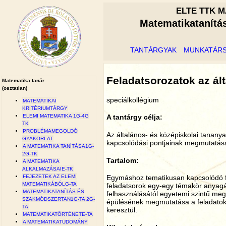
ELTE TTK M
Matematikatanítá
TANTÁRGYAK
MUNKATÁR
Feladatsorozatok az ál
Matematika tanár
(osztatlan)
speciálkollégium
MATEMATIKAI
KRITÉRIUMTÁRGY
ELEMI MATEMATIKA 1G-4G
A tantárgy célja:
TK
PROBLÉMAMEGOLDÓ
Az általános- és középiskolai tanan
GYAKORLAT
kapcsolódási pontjainak megmutatás
A MATEMATIKA TANÍTÁSA1G-
2G-TK
Tartalom:
A MATEMATIKA
ALKALMAZÁSAIE-TK
FEJEZETEK AZ ELEMI
Egymáshoz tematikusan kapcsolódó f
MATEMATIKÁBÓLG-TA
feladatsorok egy-egy témakör anyagát
MATEMATIKATANÍTÁS ÉS
felhasználásától egyetemi szintű me
SZAKMÓDSZERTAN1G-TA 2G-
épülésének megmutatása a feladatok
TA
keresztül.
MATEMATIKATÖRTÉNETE-TA
A MATEMATIKATUDOMÁNY