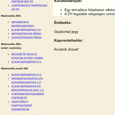
Követelmények:
TÖRTÉNETEE-TG
A MATEMATIKA TANÍTÁSA3G-
Egy tematikus feladatsor elkész
4G-TG
A ZH legalább elégséges szint
Matematika BSc
Értékelés:
MATEMATIKAI
KRITÉRIUMTÁRGY
ELEMI MATEMATIKA 1G
Gyakorlati jegy
MATEMATIKA ÉS MÉDIA
SZAKSZÖVEGEK ÍRÁSA
Kapcsolattartás:
Matematika BSc
tanári szakirány
Korándi József
BEVEZETŐ ISKOLAI
GYAKORLAT BSC TANÁRI
ELEMI MATEMATIKA 2-3
Matematika tanári MA
ELEMI MATEMATIKA 4-5.
MATEMATIKATANÍTÁS ÉS
SZAKMÓDSZERTAN 1-3.
ELEMI MATEMATIKA ÉS
MÓDSZERTAN BLOKK 1-3.
A MATEMATIKATUDOMÁNY
TÖRTÉNETE
SZAKTÁRGYI
TANÍTÁSKÍSÉRŐ
SZEMINÁRIUM