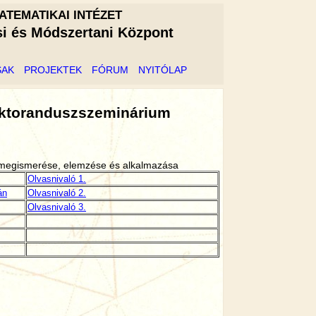
ATEMATIKAI INTÉZET
si és Módszertani Központ
SAK
PROJEKTEK
FÓRUM
NYITÓLAP
oktoranduszszeminárium
k megismerése, elemzése és alkalmazása
Olvasnivaló 1.
án
Olvasnivaló 2.
Olvasnivaló 3.