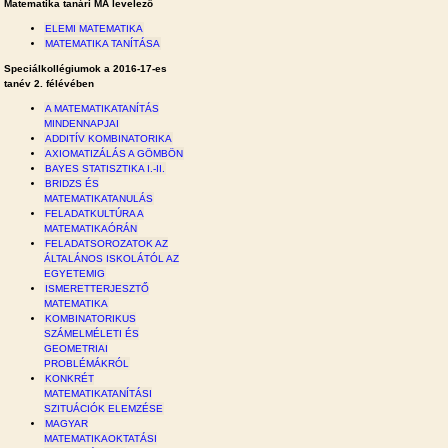
Matematika tanári MA levelező
ELEMI MATEMATIKA
MATEMATIKA TANÍTÁSA
Speciálkollégiumok a 2016-17-es
tanév 2. félévében
A MATEMATIKATANÍTÁS
MINDENNAPJAI
ADDITÍV KOMBINATORIKA
AXIOMATIZÁLÁS A GÖMBÖN
BAYES STATISZTIKA I.-II.
BRIDZS ÉS
MATEMATIKATANULÁS
FELADATKULTÚRA A
MATEMATIKAÓRÁN
FELADATSOROZATOK AZ
ÁLTALÁNOS ISKOLÁTÓL AZ
EGYETEMIG
ISMERETTERJESZTŐ
MATEMATIKA
KOMBINATORIKUS
SZÁMELMÉLETI ÉS
GEOMETRIAI
PROBLÉMÁKRÓL
KONKRÉT
MATEMATIKATANÍTÁSI
SZITUÁCIÓK ELEMZÉSE
MAGYAR
MATEMATIKAOKTATÁSI