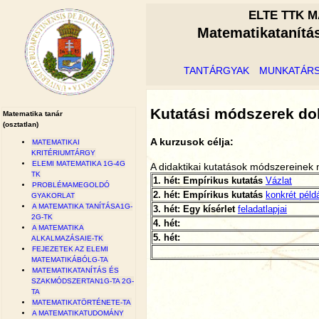
ELTE TTK M
Matematikatanítá
TANTÁRGYAK
MUNKATÁR
Kutatási módszerek d
Matematika tanár
(osztatlan)
A kurzusok célja:
MATEMATIKAI
KRITÉRIUMTÁRGY
ELEMI MATEMATIKA 1G-4G
A didaktikai kutatások módszereine
TK
1. hét: Empírikus kutatás
Vázlat
PROBLÉMAMEGOLDÓ
2. hét: Empírikus kutatás
konkrét péld
GYAKORLAT
A MATEMATIKA TANÍTÁSA1G-
3. hét: Egy kísérlet
feladatlapjai
2G-TK
4. hét:
A MATEMATIKA
5. hét:
ALKALMAZÁSAIE-TK
FEJEZETEK AZ ELEMI
MATEMATIKÁBÓLG-TA
MATEMATIKATANÍTÁS ÉS
SZAKMÓDSZERTAN1G-TA 2G-
TA
MATEMATIKATÖRTÉNETE-TA
A MATEMATIKATUDOMÁNY