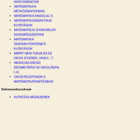
HAGYOMÁNYOK
MATEMATIKA A
HÉTKÖZNAPOKBAN
MATEMATIKA ANGOLUL II.
MATEMATIKADIDAKTIKAI
KUTATÁSOK
MATEMATIKAI GYAKORLATI
SZAKMÓDSZERTAN
MATEMATIKA
TANTERVTÖRTÉNETI
KUTATÁSOK
MIÉRT NEM TUDJA EZ AZ
OKOS GYEREK, HOGY...?
NEM-EUKLIDESZI
GEOMETRIÁK AZ ISKOLÁBAN
I.-II.
OKOSTELEFONOK A
MATEMATIKATANÍTÁSBAN
Doktoranduszoknak
KUTATÁSI MÓDSZEREK