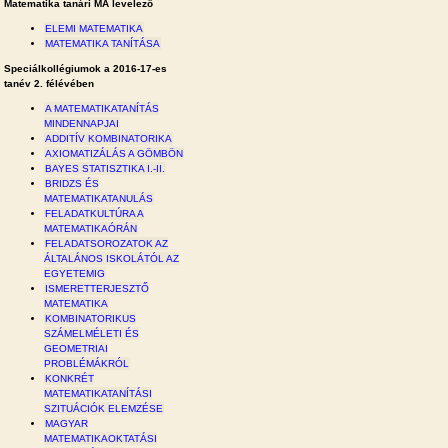
Matematika tanári MA levelező
ELEMI MATEMATIKA
MATEMATIKA TANÍTÁSA
Speciálkollégiumok a 2016-17-es
tanév 2. félévében
A MATEMATIKATANÍTÁS
MINDENNAPJAI
ADDITÍV KOMBINATORIKA
AXIOMATIZÁLÁS A GÖMBÖN
BAYES STATISZTIKA I.-II.
BRIDZS ÉS
MATEMATIKATANULÁS
FELADATKULTÚRA A
MATEMATIKAÓRÁN
FELADATSOROZATOK AZ
ÁLTALÁNOS ISKOLÁTÓL AZ
EGYETEMIG
ISMERETTERJESZTŐ
MATEMATIKA
KOMBINATORIKUS
SZÁMELMÉLETI ÉS
GEOMETRIAI
PROBLÉMÁKRÓL
KONKRÉT
MATEMATIKATANÍTÁSI
SZITUÁCIÓK ELEMZÉSE
MAGYAR
MATEMATIKAOKTATÁSI