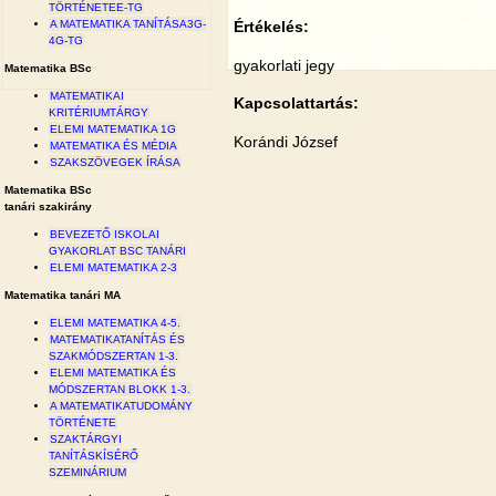
TÖRTÉNETEE-TG
A MATEMATIKA TANÍTÁSA3G-
Értékelés:
4G-TG
gyakorlati jegy
Matematika BSc
MATEMATIKAI
Kapcsolattartás:
KRITÉRIUMTÁRGY
ELEMI MATEMATIKA 1G
Korándi József
MATEMATIKA ÉS MÉDIA
SZAKSZÖVEGEK ÍRÁSA
Matematika BSc
tanári szakirány
BEVEZETŐ ISKOLAI
GYAKORLAT BSC TANÁRI
ELEMI MATEMATIKA 2-3
Matematika tanári MA
ELEMI MATEMATIKA 4-5.
MATEMATIKATANÍTÁS ÉS
SZAKMÓDSZERTAN 1-3.
ELEMI MATEMATIKA ÉS
MÓDSZERTAN BLOKK 1-3.
A MATEMATIKATUDOMÁNY
TÖRTÉNETE
SZAKTÁRGYI
TANÍTÁSKÍSÉRŐ
SZEMINÁRIUM