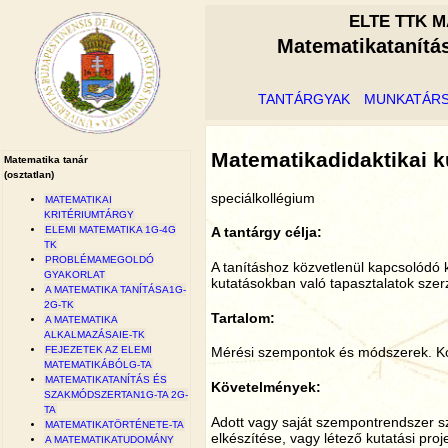
ELTE TTK M
Matematikatanítá
TANTÁRGYAK
MUNKATÁR
Matematikadidaktikai k
Matematika tanár
(osztatlan)
speciálkollégium
MATEMATIKAI
KRITÉRIUMTÁRGY
ELEMI MATEMATIKA 1G-4G
A tantárgy célja:
TK
PROBLÉMAMEGOLDÓ
A tanításhoz közvetlenül kapcsolódó
GYAKORLAT
kutatásokban való tapasztalatok sze
A MATEMATIKA TANÍTÁSA1G-
2G-TK
Tartalom:
A MATEMATIKA
ALKALMAZÁSAIE-TK
FEJEZETEK AZ ELEMI
Mérési szempontok és módszerek. Kon
MATEMATIKÁBÓLG-TA
MATEMATIKATANÍTÁS ÉS
Követelmények:
SZAKMÓDSZERTAN1G-TA 2G-
TA
Adott vagy saját szempontrendszer sze
MATEMATIKATÖRTÉNETE-TA
elkészítése, vagy létező kutatási proj
A MATEMATIKATUDOMÁNY