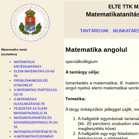
ELTE TTK M
Matematikatanítá
TANTÁRGYAK
MUNKATÁR
Matematika angolul
Matematika tanár
(osztatlan)
speciálkollégium
MATEMATIKAI
KRITÉRIUMTÁRGY
ELEMI MATEMATIKA 1G-4G
A tantárgy célja:
TK
PROBLÉMAMEGOLDÓ
Ismerkedés a matematikai, ill. matem
GYAKORLAT
angol nyelvű elemi matematikai work
A MATEMATIKA TANÍTÁSA1G-
2G-TK
Tematika:
A MATEMATIKA
ALKALMAZÁSAIE-TK
FEJEZETEK AZ ELEMI
A tárgy önképzőkör jelleggel zajlik, m
MATEMATIKÁBÓLG-TA
MATEMATIKATANÍTÁS ÉS
A hallgatók egymásnak tartanak
SZAKMÓDSZERTAN1G-TA 2G-
(kb. 20 percben) szabadon vál
TA
megbeszélés követ..
MATEMATIKATÖRTÉNETE-TA
A hallgatók egy-egy feladatsorr
A MATEMATIKATUDOMÁNY
feldolgoznak a többiekkel..