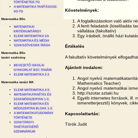
TÖRTÉNETEE-TG
A MATEMATIKA TANÍTÁSA3G-
Követelmények:
4G-TG
Matematika BSc
A foglalkozásokon való aktív ré
A fenti feladatok (kiselőadás ta
MATEMATIKAI
vállalása (fakultatív)
KRITÉRIUMTÁRGY
Egy írásbeli, önálló házi kutatá
ELEMI MATEMATIKA 1G
MATEMATIKA ÉS MÉDIA
SZAKSZÖVEGEK ÍRÁSA
Értékelés
Matematika BSc
A fakultatív követelmények elfogadha
tanári szakirány
BEVEZETŐ ISKOLAI
Ajánlott irodalom:
GYAKORLAT BSC TANÁRI
ELEMI MATEMATIKA 2-3
Angol nyelvű matematikatanítás
Matematika tanári MA
Mathematics Teacher)
Angol nyelvű matematikai ismer
ELEMI MATEMATIKA 4-5.
http://szotar.sztaki.hu
MATEMATIKATANÍTÁS ÉS
Egyéb internetes források, ill
SZAKMÓDSZERTAN 1-3.
ismeretterjesztő) könyvek, cikk
ELEMI MATEMATIKA ÉS
MÓDSZERTAN BLOKK 1-3.
Kapcsolattartás:
A MATEMATIKATUDOMÁNY
TÖRTÉNETE
SZAKTÁRGYI
Török Judit
TANÍTÁSKÍSÉRŐ
SZEMINÁRIUM