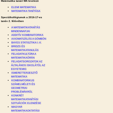
Matematika tanári MA levelező
ELEMI MATEMATIKA
MATEMATIKA TANÍTÁSA
Speciálkollégiumok a 2016-17-es
tanév 2. félévében
A MATEMATIKATANÍTÁS
MINDENNAPJAI
ADDITÍV KOMBINATORIKA
AXIOMATIZÁLÁS A GÖMBÖN
BAYES STATISZTIKA I.-II.
BRIDZS ÉS
MATEMATIKATANULÁS
FELADATKULTÚRA A
MATEMATIKAÓRÁN
FELADATSOROZATOK AZ
ÁLTALÁNOS ISKOLÁTÓL AZ
EGYETEMIG
ISMERETTERJESZTŐ
MATEMATIKA
KOMBINATORIKUS
SZÁMELMÉLETI ÉS
GEOMETRIAI
PROBLÉMÁKRÓL
KONKRÉT
MATEMATIKATANÍTÁSI
SZITUÁCIÓK ELEMZÉSE
MAGYAR
MATEMATIKAOKTATÁSI