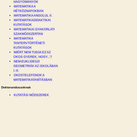
HAGYOMÁNYOK
MATEMATIKA A
HÉTKÖZNAPOKBAN
MATEMATIKA ANGOLUL II.
MATEMATIKADIDAKTIKAI
KUTATÁSOK
MATEMATIKAI GYAKORLATI
SZAKMÓDSZERTAN
MATEMATIKA
TANTERVTÖRTÉNETI
KUTATÁSOK
MIÉRT NEM TUDJA EZ AZ
OKOS GYEREK, HOGY...?
NEM-EUKLIDESZI
GEOMETRIÁK AZ ISKOLÁBAN
I.-II.
OKOSTELEFONOK A
MATEMATIKATANÍTÁSBAN
Doktoranduszoknak
KUTATÁSI MÓDSZEREK