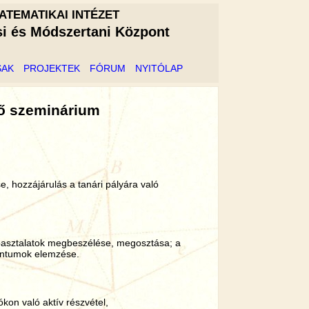
ATEMATIKAI INTÉZET
si és Módszertani Központ
SAK
PROJEKTEK
FÓRUM
NYITÓLAP
rő szeminárium
se, hozzájárulás a tanári pályára való
tapasztalatok megbeszélése, megosztása; a
mentumok elemzése.
ókon való aktív részvétel,