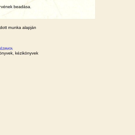
ervének beadása.
adott munka alapján
ÉZIRATA
könyvek, kézikönyvek