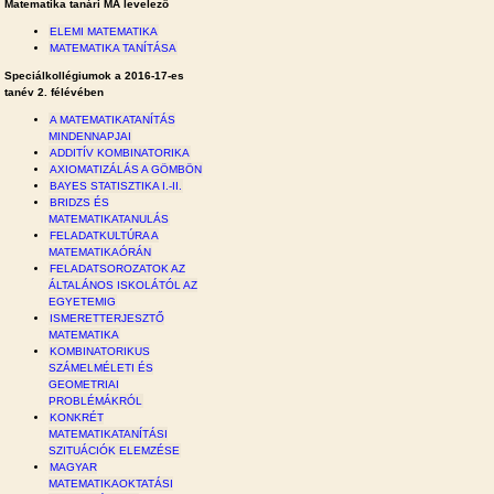
Matematika tanári MA levelező
ELEMI MATEMATIKA
MATEMATIKA TANÍTÁSA
Speciálkollégiumok a 2016-17-es
tanév 2. félévében
A MATEMATIKATANÍTÁS
MINDENNAPJAI
ADDITÍV KOMBINATORIKA
AXIOMATIZÁLÁS A GÖMBÖN
BAYES STATISZTIKA I.-II.
BRIDZS ÉS
MATEMATIKATANULÁS
FELADATKULTÚRA A
MATEMATIKAÓRÁN
FELADATSOROZATOK AZ
ÁLTALÁNOS ISKOLÁTÓL AZ
EGYETEMIG
ISMERETTERJESZTŐ
MATEMATIKA
KOMBINATORIKUS
SZÁMELMÉLETI ÉS
GEOMETRIAI
PROBLÉMÁKRÓL
KONKRÉT
MATEMATIKATANÍTÁSI
SZITUÁCIÓK ELEMZÉSE
MAGYAR
MATEMATIKAOKTATÁSI