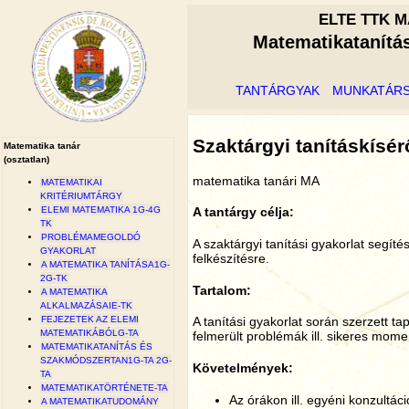
ELTE TTK M
Matematikatanítá
TANTÁRGYAK
MUNKATÁR
Szaktárgyi tanításkísé
Matematika tanár
(osztatlan)
matematika tanári MA
MATEMATIKAI
KRITÉRIUMTÁRGY
ELEMI MATEMATIKA 1G-4G
A tantárgy célja:
TK
PROBLÉMAMEGOLDÓ
A szaktárgyi tanítási gyakorlat segíté
GYAKORLAT
felkészítésre.
A MATEMATIKA TANÍTÁSA1G-
2G-TK
Tartalom:
A MATEMATIKA
ALKALMAZÁSAIE-TK
FEJEZETEK AZ ELEMI
A tanítási gyakorlat során szerzett 
MATEMATIKÁBÓLG-TA
felmerült problémák ill. sikeres mo
MATEMATIKATANÍTÁS ÉS
SZAKMÓDSZERTAN1G-TA 2G-
Követelmények:
TA
MATEMATIKATÖRTÉNETE-TA
Az órákon ill. egyéni konzultáci
A MATEMATIKATUDOMÁNY