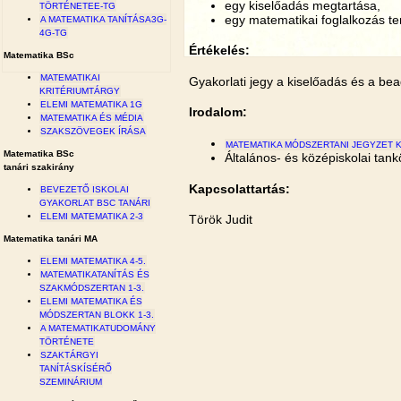
egy kiselőadás megtartása,
TÖRTÉNETEE-TG
egy matematikai foglalkozás t
A MATEMATIKA TANÍTÁSA3G-
4G-TG
Értékelés:
Matematika BSc
MATEMATIKAI
Gyakorlati jegy a kiselőadás és a be
KRITÉRIUMTÁRGY
ELEMI MATEMATIKA 1G
Irodalom:
MATEMATIKA ÉS MÉDIA
SZAKSZÖVEGEK ÍRÁSA
MATEMATIKA MÓDSZERTANI JEGYZET K
Matematika BSc
Általános- és középiskolai tan
tanári szakirány
Kapcsolattartás:
BEVEZETŐ ISKOLAI
GYAKORLAT BSC TANÁRI
ELEMI MATEMATIKA 2-3
Török Judit
Matematika tanári MA
ELEMI MATEMATIKA 4-5.
MATEMATIKATANÍTÁS ÉS
SZAKMÓDSZERTAN 1-3.
ELEMI MATEMATIKA ÉS
MÓDSZERTAN BLOKK 1-3.
A MATEMATIKATUDOMÁNY
TÖRTÉNETE
SZAKTÁRGYI
TANÍTÁSKÍSÉRŐ
SZEMINÁRIUM