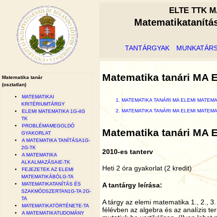
ELTE TTK M
Matematikatanítá
TANTÁRGYAK
MUNKATÁR
Matematika tanári MA E
Matematika tanár
(osztatlan)
MATEMATIKAI
MATEMATIKA TANÁRI MA ELEMI MATEMA
KRITÉRIUMTÁRGY
MATEMATIKA TANÁRI MA ELEMI MATEMA
ELEMI MATEMATIKA 1G-4G
TK
PROBLÉMAMEGOLDÓ
Matematika tanári MA E
GYAKORLAT
A MATEMATIKA TANÍTÁSA1G-
2G-TK
2010-es tanterv
A MATEMATIKA
ALKALMAZÁSAIE-TK
Heti 2 óra gyakorlat (2 kredit)
FEJEZETEK AZ ELEMI
MATEMATIKÁBÓLG-TA
MATEMATIKATANÍTÁS ÉS
A tantárgy leírása:
SZAKMÓDSZERTAN1G-TA 2G-
TA
A tárgy az elemi matematika 1., 2., 3
MATEMATIKATÖRTÉNETE-TA
félévben az algebra és az analízis ter
A MATEMATIKATUDOMÁNY