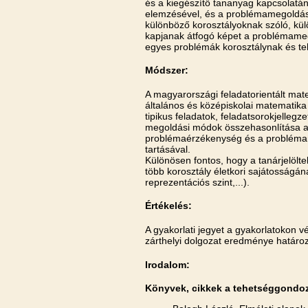
és a kiegészítő tananyag kapcsolatán
elemzésével, és a problémamegoldás 
különböző korosztályoknak szóló, kül
kapjanak átfogó képet a problémameg
egyes problémák korosztálynak és te
Módszer:
A magyarországi feladatorientált mat
általános és középiskolai matematika
tipikus feladatok, feladatsorokjelleg
megoldási módok összehasonlítása a
problémaérzékenység és a problémam
tartásával.
Különösen fontos, hogy a tanárjelölt
több korosztály életkori sajátosság
reprezentációs szint,...).
Értékelés:
A gyakorlati jegyet a gyakorlatokon 
zárthelyi dolgozat eredménye határo
Irodalom:
Könyvek, cikkek a tehetséggondoz