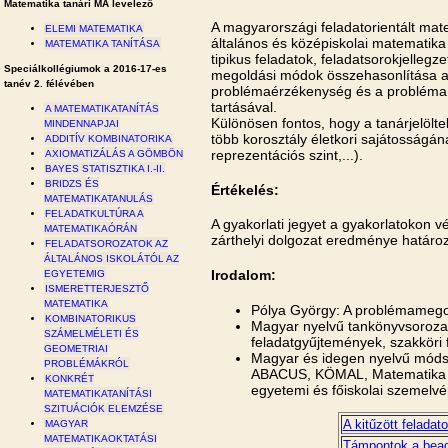
Matematika tanári MA levelező
A magyarországi feladatorientált mat
ELEMI MATEMATIKA
általános és középiskolai matematika
MATEMATIKA TANÍTÁSA
tipikus feladatok, feladatsorokjelleg
Speciálkollégiumok a 2016-17-es
megoldási módok összehasonlítása a
tanév 2. félévében
problémaérzékenység és a problémam
tartásával.
A MATEMATIKATANÍTÁS
Különösen fontos, hogy a tanárjelölt
MINDENNAPJAI
több korosztály életkori sajátosság
ADDITÍV KOMBINATORIKA
reprezentációs szint,...).
AXIOMATIZÁLÁS A GÖMBÖN
BAYES STATISZTIKA I.-II.
BRIDZS ÉS
Értékelés:
MATEMATIKATANULÁS
FELADATKULTÚRA A
A gyakorlati jegyet a gyakorlatokon 
MATEMATIKAÓRÁN
zárthelyi dolgozat eredménye határo
FELADATSOROZATOK AZ
ÁLTALÁNOS ISKOLÁTÓL AZ
Irodalom:
EGYETEMIG
ISMERETTERJESZTŐ
MATEMATIKA
Pólya György: A problémamegol
KOMBINATORIKUS
Magyar nyelvű tankönyvsorozat
SZÁMELMÉLETI ÉS
feladatgyűjtemények, szakköri 
GEOMETRIAI
Magyar és idegen nyelvű módsz
PROBLÉMÁKRÓL
ABACUS, KÖMAL, Matematika T
KONKRÉT
egyetemi és főiskolai szemelvé
MATEMATIKATANÍTÁSI
SZITUÁCIÓK ELEMZÉSE
A kitűzött feladato
MAGYAR
MATEMATIKAOKTATÁSI
Támpontok a bead