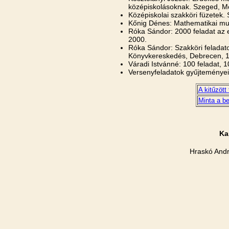
középiskolásoknak. Szeged, Mo
Középiskolai szakköri füzetek.
Kőnig Dénes: Mathematikai mul
Róka Sándor: 2000 feladat az 
2000.
Róka Sándor: Szakköri feladato
Könyvkereskedés, Debrecen, 
Váradi Istvánné: 100 feladat,
Versenyfeladatok gyűjteményei 
A kitűzött 
Minta a b
Ka
Hraskó Andr