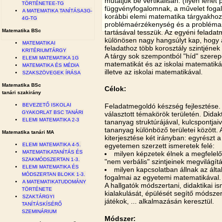
mutatjuk be vertikálisan. (Ilyen lehet
TÖRTÉNETEE-TG
függvényfogalomnak, a művelet fogalm
A MATEMATIKA TANÍTÁSA3G-
korábbi elemi matematika tárgyakhoz,
4G-TG
problémaérzékenység és a problémam
Matematika BSc
tartásával tesszük. Az egyéni felada
különösen nagy hangsúlyt kap, hogy 
MATEMATIKAI
feladathoz több korosztály szintjének
KRITÉRIUMTÁRGY
A tárgy sok szempontból "híd" szerepe
ELEMI MATEMATIKA 1G
matematikát és az iskolai matematikát
MATEMATIKA ÉS MÉDIA
illetve az iskolai matematikával.
SZAKSZÖVEGEK ÍRÁSA
Matematika BSc
Célok:
tanári szakirány
Feladatmegoldó készség fejlesztése.
BEVEZETŐ ISKOLAI
GYAKORLAT BSC TANÁRI
választott témakörök területén. Dida
ELEMI MATEMATIKA 2-3
tananyag struktúrájával, kulcspontjai
tananyag különböző területei között. 
Matematika tanári MA
kiterjesztése két irányban: egyrészt 
egyetemen szerzett ismeretek felé:
ELEMI MATEMATIKA 4-5.
MATEMATIKATANÍTÁS ÉS
milyen képzetek élnek a megfelelő
SZAKMÓDSZERTAN 1-3.
"nem verbális" szintjeinek megvilágít
ELEMI MATEMATIKA ÉS
milyen kapcsolatban állnak az ált
MÓDSZERTAN BLOKK 1-3.
fogalmai az egyetemi matematikával.
A MATEMATIKATUDOMÁNY
A hallgatók módszertani, didaktikai i
TÖRTÉNETE
kialakulását, épülését segítő módsze
SZAKTÁRGYI
játékok, ... alkalmazásán keresztül.
TANÍTÁSKÍSÉRŐ
SZEMINÁRIUM
Módszer: