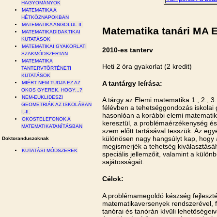
HAGYOMÁNYOK
MATEMATIKA A
HÉTKÖZNAPOKBAN
MATEMATIKA ANGOLUL II.
Matematika tanári MA 
MATEMATIKADIDAKTIKAI
KUTATÁSOK
MATEMATIKAI GYAKORLATI
2010-es tanterv
SZAKMÓDSZERTAN
MATEMATIKA
Heti 2 óra gyakorlat (2 kredit)
TANTERVTÖRTÉNETI
KUTATÁSOK
A tantárgy leírása:
MIÉRT NEM TUDJA EZ AZ
OKOS GYEREK, HOGY...?
NEM-EUKLIDESZI
A tárgy az Elemi matematika 1., 2., 3
GEOMETRIÁK AZ ISKOLÁBAN
félévben a tehetséggondozás iskolai g
I.-II.
hasonlóan a korábbi elemi matematik
OKOSTELEFONOK A
keresztül, a problémaérzékenység é
MATEMATIKATANÍTÁSBAN
szem előtt tartásával tesszük. Az egy
különösen nagy hangsúlyt kap, hogy 
Doktoranduszoknak
megismerjék a tehetség kiválasztásáh
KUTATÁSI MÓDSZEREK
speciális jellemzőit, valamint a külö
sajátosságait.
Célok:
A problémamegoldó készség fejleszté
matematikaversenyek rendszerével, f
tanórai és tanórán kívüli lehetőségei