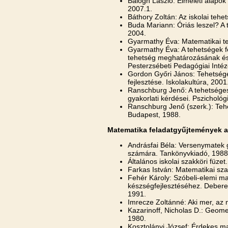
Balogh László. Elméleti alapo
2007.1.
Báthory Zoltán: Az iskolai teh
Buda Mariann: Óriás leszel? A
2004.
Gyarmathy Éva: Matematikai te
Gyarmathy Éva: A tehetségek fe
tehetség meghatározásának és 
Pesterzsébeti Pedagógiai Intéz
Gordon Győri János: Tehetség
fejlesztése. Iskolakultúra, 2001
Ranschburg Jenő: A tehetséges
gyakorlati kérdései. Pszichológ
Ranschburg Jenő (szerk.): Teh
Budapest, 1988.
Matematika feladatgyűjtemények 
Andrásfai Béla: Versenymatek g
számára. Tankönyvkiadó, 1988
Általános iskolai szakköri füze
Farkas István: Matematikai sz
Fehér Károly: Szóbeli-elemi ma
készségfejlesztéséhez. Debere
1991.
Imrecze Zoltánné: Aki mer, az 
Kazarinoff, Nicholas D.: Geome
1980.
Kosztolányi József: Érdekes ma